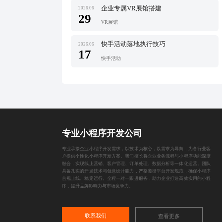
企业专属VR展馆搭建
2026.06
29
VR展馆
快手活动落地执行技巧
2026.06
17
快手活动
专业小程序开发公司
专业承接企业小程序开发需求，以技术为核心，以需求为导向，为各行业客
户提供个性化小程序开发方案。我们擅长将企业业务流程与小程序功能深度
融合，实现线上营销、客户管理、订单处理、数据分析等一体化运营。团队
具备扎实的开发技术与创意设计能力，严格遵循平台开发规范，确保小程序
合规上线、稳定运行。全程一对一跟进服务，助力企业打造高效实用的小程
序，提升品牌影响力与市场竞争力。
联系我们
查看更多