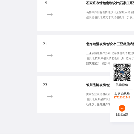
19
乌鲁木齐创意表情包设计,石家庄手绘表
信表情包设计,致力于表情包设计、升级
21
三亚表情包制作公司,北海微信表情包定
包设计,杭州原创表情包设计,设计适用
团队凝聚力，提升沟通趣味性，同时可
传播。
23
咨询热线
陇南企业表情包设计公司,蓝橙视觉-北
17723342546
包设计,银川品牌表情包设计公司,为表
动活泼，提升用户体验。期待您的来电：183
回到顶部