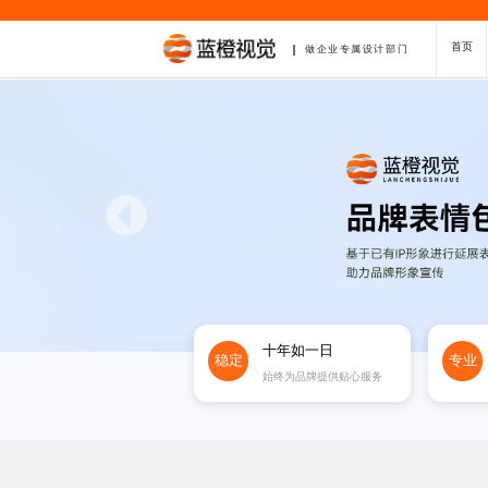
首页
做企业专属设计部门
十年如一日
稳定
专业
始终为品牌提供贴心服务