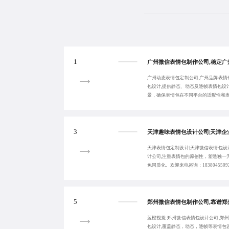
1
广州动态表情包定制公司,广州品牌表情
包设计,提供静态、动态及逐帧表情包设
景，确保表情包在不同平台的适配性和
3
天津表情包定制设计|天津微信表情包设
计公司,注重表情包的原创性，塑造独一
免同质化。欢迎来电咨询：1838045509
5
蓝橙视觉-郑州微信表情包设计公司,郑
包设计,覆盖静态，动态，逐帧等表情包