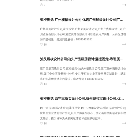
识度的画册，强化品牌记忆。
7
蓝橙视觉-广州横幅设计公司|优选广州展板设计公司|广州单页设计公司-服务性价比高
广州单页设计公司,蓝橙视觉-广州彩页设计公司,广州广告牌设计公司,广
州企业画册设计公司,通过优秀画册设计可以激发用户兴趣，从而促进增
加产品销量，疑难问题解答：18380455092！
10
汕头展板设计公司|汕头产品画册设计|蓝橙视觉-靠谱厦门三折页设计公司-10年经验
厦门三折页设计公司,蓝橙视觉-汕头kt板设计公司,厦门宣传画册设计公
司,厦门企业宣传册设计公司,专注于打造企业宣传画册定制设计，满足
客户在品牌传播上的需求，电话号码：18380455092！
13
蓝橙视觉-西宁三折页设计公司,杭州易拉宝设计公司,优选西宁宣传画册设计公司,西宁DM单设计-客户满意为止
西宁宣传画册设计公司|蓝橙视觉-西宁DM单设计|杭州宣传单设计公司|
杭州企业宣传册设计公司,以用户体验为核心，优化画册的阅读逻辑和视
觉层次，提升目标受众的阅读体验和信息吸收效率。
16