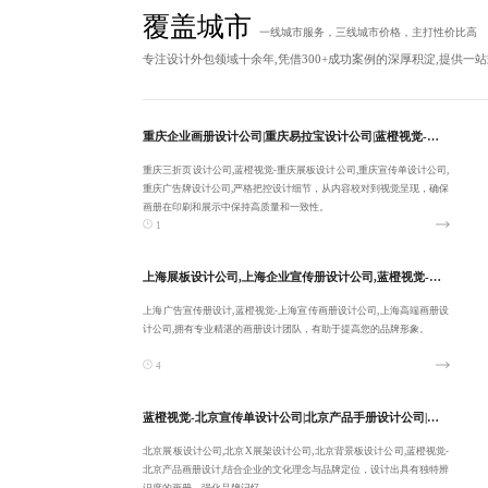
覆盖城市
一线城市服务，三线城市价格，主打性价比高
专注设计外包领域十余年,凭借300+成功案例的深厚积淀,提供一
重庆企业画册设计公司|重庆易拉宝设计公司|蓝橙视觉-专注重庆三折页设计公司|重庆展板设计公司-提供长期性服务
重庆三折页设计公司,蓝橙视觉-重庆展板设计公司,重庆宣传单设计公司,
重庆广告牌设计公司,严格把控设计细节，从内容校对到视觉呈现，确保
画册在印刷和展示中保持高质量和一致性。
1
上海展板设计公司,上海企业宣传册设计公司,蓝橙视觉-稳定上海广告宣传册设计
上海广告宣传册设计,蓝橙视觉-上海宣传画册设计公司,上海高端画册设
计公司,拥有专业精湛的画册设计团队，有助于提高您的品牌形象。
4
蓝橙视觉-北京宣传单设计公司|北京产品手册设计公司|优秀北京展板设计公司|北京X展架设计公司-服务性价比高
北京展板设计公司,北京X展架设计公司,北京背景板设计公司,蓝橙视觉-
北京产品画册设计,结合企业的文化理念与品牌定位，设计出具有独特辨