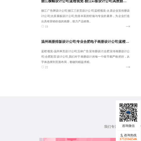
丽江横幅设计公司|蓝橙视觉-丽江kt板设计公司|高效丽江广告牌设计公司|丽江三折页设计公司-稳定可靠专业
丽江广告牌设计公司|丽江三折页设计公司|蓝橙视觉-太原企业宣传册设
计公司|太原展板设计公司,凭借丰富的经验与专业的素养，为企业打造
出具有营销价值的画册，助力产品销售。
19
温州画册排版设计公司|专业合肥电子画册设计公司|蓝橙视觉-温州单页设计公司|玉林广告宣传册设计-稳定可靠专业
蓝橙视觉-温州单页设计公司|玉林广告宣传册设计|合肥宣传画册设计公
司|合肥彩页设计公司,我们对于画册设计的每一个细节都严格把控，从
字体选择到页面布局，都做到精益求精。
22
我们专注企业宣传册、
咨询热线
17723342546