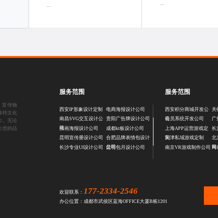
...
...
服务范围
服务范围
、
宣传物
西安IP形象设计定制
电商海报设计公司
西安积分商城开发公
关
独特文化
司
南昌SVG交互设计公
贵阳广告牌设计公司
会员系统开发公司
广
力。无论
司
力您的品
插画海报设计公司
成都kt板设计公司
上海APP运营游戏定
长
制
昆明宣传册设计公司
合肥品牌表情包设计
天津私域游戏定制
北
公司
司
长沙专业UI设计公司
昆明包月设计公司
南京VR游戏制作公司
网
177-2334-2546
欢迎联系：
办公位置：成都市武侯区蓝海OFFICE大厦B栋1201