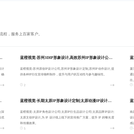
流程，服务上百家客户。
化设计|专业长沙IP衍生品设计公司|长沙企业IP形象设计-提供长期性服务
蓝橙视觉-苏州3DIP形象设计,高效苏州IP形象设计公司,苏州原创IP设计公司
设计
蓝橙视觉-苏州原创IP设计公司,苏州IP形象设计定制,苏州IP动作设计,提
厦
，确
供各种IP衍生宣传物料制作，提升与用户的互动性与参与趣味性。
通
出
2
形象设计公司,深圳IP动作设计-品质交付
蓝橙视觉-长期太原IP形象设计定制|太原动漫IP设计公司|太原IP角色设计公司|太原IP衍生品设计公司-值得您的信赖
|深
蓝橙视觉-太原IP角色设计公司|太原IP衍生品设计公司|太原品牌IP设计|
南
具优
太原文创IP设计,为 IP 设计线上线下的宣传推广方案，提升 IP 的曝光度
设
和传播效果。
感
5