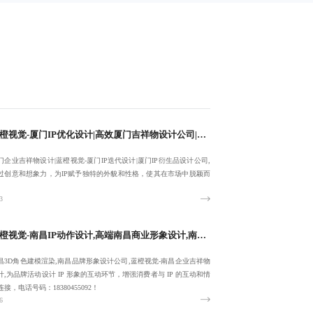
蓝橙视觉-厦门IP优化设计|高效厦门吉祥物设计公司|厦门企业吉祥物设计|厦门IP迭代设计-提供专属服务
门企业吉祥物设计|蓝橙视觉-厦门IP迭代设计|厦门IP衍生品设计公司,
过创意和想象力，为IP赋予独特的外貌和性格，使其在市场中脱颖而
。
3
蓝橙视觉-南昌IP动作设计,高端南昌商业形象设计,南昌3D角色建模渲染-把控细节质感:18380455092
昌3D角色建模渲染,南昌品牌形象设计公司,蓝橙视觉-南昌企业吉祥物
计,为品牌活动设计 IP 形象的互动环节，增强消费者与 IP 的互动和情
连接，电话号码：18380455092！
6