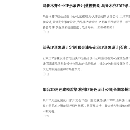
乌鲁木齐企业IP形象设计|蓝橙视觉-乌
乌鲁木齐IP衍生品设计公司,蓝橙视觉-天津原创IP设计公司,天津IP
物设计,天津商业形象设计,为品牌活动设计 IP 形象的互动环节，增
费者与 IP 的互动和情感连接，电话号码：18380455092！
16
汕头IP形象设计定制|顶尖汕头企业IP形象设计|石家庄IP形象
石家庄IP形象设计公司|汕头IP衍生品设计公司|蓝橙视觉-石家庄品牌I
计|石家庄品牌形象设计公司,结合品牌战略，规划IP的长期发展路径
大化其实用价值和市场竞争力。
19
烟台3D
泉州IP周边延展设计|杭州文创IP设计|蓝橙视觉-泉州3DIP形象设计,
客户意见对IP形象进行细节雕琢，从面部表情、肢体动作到服饰纹
不断完善。
22