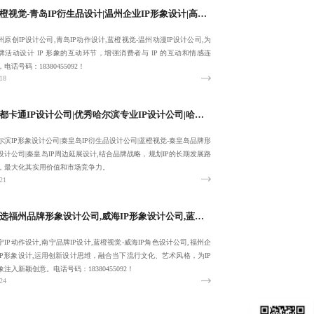
蓝橙视觉-青岛IP衍生品设计|温州企业IP形象设计|高端温州原创IP设计公司-服务性价比高
州原创IP设计公司,青岛IP动作设计,蓝橙视觉-温州动漫IP设计公司,为
牌活动设计 IP 形象的互动环节，增强消费者与 IP 的互动和情感连
，电话号码：18380455092！
18
成都卡通IP设计公司|优秀哈尔滨专业IP设计公司|哈尔滨IP形象设计公司-蓝橙视觉-提供长期性服务
尔滨IP形象设计公司|秦皇岛IP衍生品设计公司|蓝橙视觉-秦皇岛品牌形
设计公司|秦皇岛IP周边延展设计,结合品牌战略，规划IP的长期发展路
，最大化其实用价值和市场竞争力。
21
优选福州品牌形象设计公司,威海IP形象设计公司,蓝橙视觉-南宁IP动作设计-欢迎来电:18380455092
宁IP动作设计,南宁品牌IP设计,蓝橙视觉-威海IP角色设计公司,福州企
IP形象设计,运用创新设计思维，融合当下流行文化、艺术风格，为IP
象注入新颖创意。电话号码：18380455092！
24