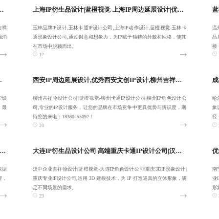
鲁木齐3DIP形象设计|高端乌鲁木齐IP衍生品设计公司-品质交付
上海IP衍生品设计|蓝橙视觉-上海IP周边延展设计|优秀玉林品牌IP设计-服务性价比高
吉祥
玉林品牌IP设计,玉林卡通IP设计公司,上海IP动作设计,蓝橙视觉-玉林卡
温
强消
通形象设计公司,通过创意和想象力，为IP赋予独特的外貌和性格，使其
品
在市场中脱颖而出。
接
17
设计公司-蓝橙视觉-服务高效
西安IP周边延展设计,优秀西安文创IP设计,柳州吉祥物设计公司,蓝橙视觉-柳州卡通IP设计公司-专注定制
P设
柳州吉祥物设计公司|蓝橙视觉-柳州卡通IP设计公司|柳州IP角色设计公
哈
，最
司,专业的IP设计服务，让您的品牌在市场竞争中更具优势与辨识度，期
象
待您的来电：18380455092！
径
20
角色建模渲染|杭州IP角色设计公司|长期泉州IP周边延展设计|蓝橙视觉-杭州文创IP设计-客户满意为止
大连IP衍生品设计公司|高端重庆卡通IP设计公司|汉中企业吉祥物设计|蓝橙视觉-大连IP角色设计公司-服务全国客户
依据
汉中企业吉祥物设计|蓝橙视觉-大连IP角色设计公司|重庆3DIP形象设计|
南
理，
重庆专业IP设计公司,运用 3D 建模技术，为 IP 打造逼真的立体形象，满
业
足不同场景的需求。
形
23