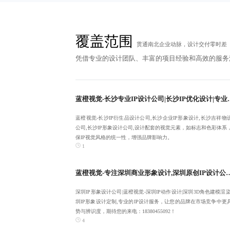
覆盖范围
贯通南北企业动脉，设计交付零时差
凭借专业的设计团队、丰富的项目经验和高效的服务
蓝橙视觉-长沙专业IP设计公司|长沙IP优
蓝橙视觉-长沙IP衍生品设计公司,长沙企业IP形象设计,长沙吉祥物
公司,长沙IP形象设计公司,设计配套的视觉元素，如标志和色彩体系
保IP视觉风格的统一性，增强品牌影响力。
1
蓝橙视觉-专注深圳商业形象设计,深圳原创IP设计公司,深圳IP
深圳IP形象设计公司|蓝橙视觉-深圳IP动作设计|深圳3D角色建模渲染
圳IP形象设计定制,专业的IP设计服务，让您的品牌在市场竞争中更
势与辨识度，期待您的来电：18380455092！
4