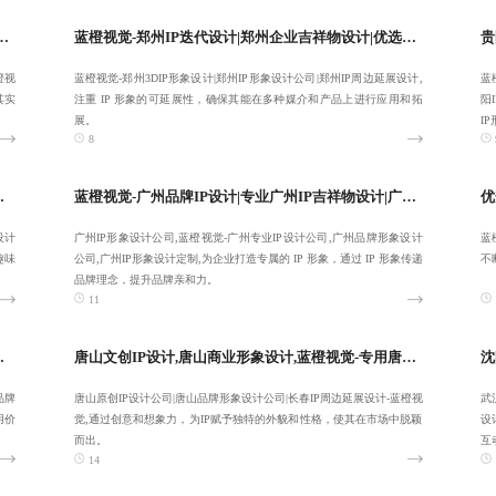
|南京文创IP设计|南京吉祥物设计公司-服务性价比高
蓝橙视觉-郑州IP迭代设计|郑州企业吉祥物设计|优选郑州3DIP形象设计|郑州IP形象设计公司-保障视觉呈现:18380455092
橙视
蓝橙视觉-郑州3DIP形象设计|郑州IP形象设计公司|郑州IP周边延展设计,
蓝
其实
注重 IP 形象的可延展性，确保其能在多种媒介和产品上进行应用和拓
阳
展。
I
8
明动漫IP设计公司-致力于合作共赢
蓝橙视觉-广州品牌IP设计|专业广州IP吉祥物设计|广州IP形象设计公司|广州专业IP设计公司-值得您的信赖
设计
广州IP形象设计公司,蓝橙视觉-广州专业IP设计公司,广州品牌形象设计
蓝
趣味
公司,广州IP形象设计定制,为企业打造专属的 IP 形象，通过 IP 形象传递
不
品牌理念，提升品牌亲和力。
11
文创IP设计-提供长期性服务
唐山文创IP设计,唐山商业形象设计,蓝橙视觉-专用唐山原创IP设计公司-专注定制
品牌
唐山原创IP设计公司|唐山品牌形象设计公司|长春IP周边延展设计-蓝橙视
武
用价
觉,通过创意和想象力，为IP赋予独特的外貌和性格，使其在市场中脱颖
设
而出。
互
14