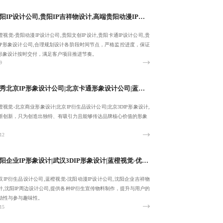
贵阳IP设计公司,贵阳IP吉祥物设计,高端贵阳动漫IP设计公司-蓝橙视觉-把控细节质感:18380455092
橙视觉-贵阳动漫IP设计公司,贵阳文创IP设计,贵阳卡通IP设计公司,贵
IP形象设计公司,合理规划设计各阶段时间节点，严格监控进度，保证
P形象设计按时交付，满足客户项目推进节奏。
9
优秀北京IP形象设计公司|北京卡通形象设计公司|蓝橙视觉-北京商业形象设计-10年经验
橙视觉-北京商业形象设计|北京IP衍生品设计公司|北京3DIP形象设计,
断创新，只为创造出独特、有吸引力且能够传达品牌核心价值的形象
12
沈阳企业IP形象设计|武汉3DIP形象设计|蓝橙视觉-优秀武汉IP衍生品设计公司-欢迎来电:18380455092
汉IP衍生品设计公司,蓝橙视觉-沈阳动漫IP设计公司,沈阳企业吉祥物
计,沈阳IP周边设计公司,提供各种IP衍生宣传物料制作，提升与用户的
动性与参与趣味性。
15