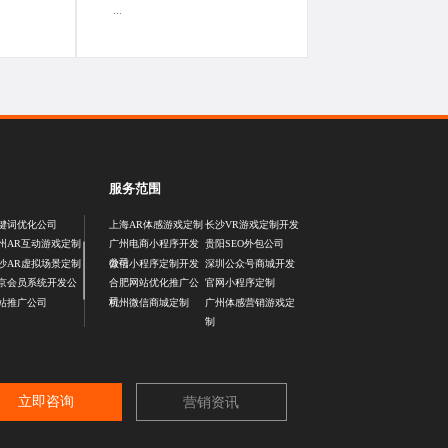
...
服务范围
键词优化公司
上海AR体感游戏定制
长沙VR游戏定制开发
州AR互动游戏定制
广州电商小程序开发
贵阳SEO外包公司
公司
沙AR虚拟场景定制
微信小程序定制开发
深圳公众号商城开发
京会员系统开发公
合肥网站优化推广公
官网小程序定制
司
站推广公司
杭州微信商城定制
广州体感营销游戏定
制
立即咨询
营销资讯