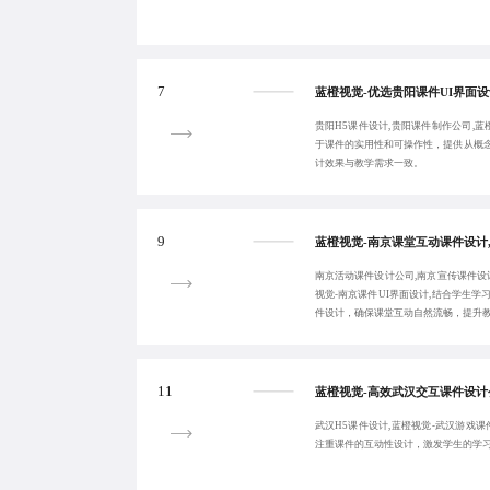
7
贵阳H5课件设计,贵阳课件制作公司,蓝
于课件的实用性和可操作性，提供从概
计效果与教学需求一致。
9
南京活动课件设计公司,南京宣传课件设
视觉-南京课件UI界面设计,结合学生
件设计，确保课堂互动自然流畅，提升
11
武汉H5课件设计,蓝橙视觉-武汉游戏课
注重课件的互动性设计，激发学生的学