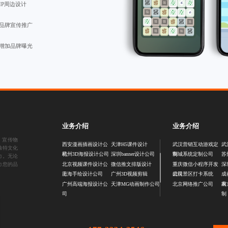
IP周边设计
品牌宣传推广
增加品牌曝光
业务介绍
业务介绍
、
宣传物
西安漫画插画设计公
天津H5课件设计
武汉营销互动游戏定
武
独特文化
司
制
杭州3D海报设计公司
深圳banner设计公司
商城系统定制公司
苏
力。无论
力您的品
北京视频课件设计公
微信推文排版设计
重庆微信小程序开发
深
司
公司
上海手绘设计公司
广州3D视频剪辑
武汉景区打卡系统
成
发
广州高端海报设计公
天津MG动画制作公司
北京网络推广公司
南
司
制