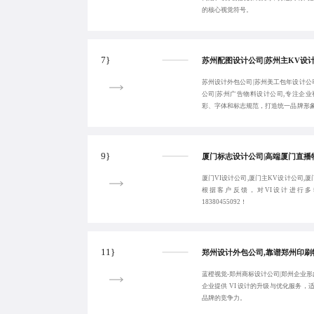
的核心视觉符号。
7}
苏州设计外包公司|苏州美工包年设计公
公司|苏州广告物料设计公司,专注企
彩、字体和标志规范，打造统一品牌形
话：18380455092。
9}
厦门VI设计公司,厦门主KV设计公司,
根据客户反馈，对VI设计进行
18380455092！
11}
蓝橙视觉-郑州商标设计公司|郑州企业形
企业提供 VI 设计的升级与优化服务
品牌的竞争力。