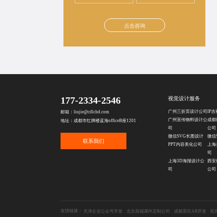
点击咨询
177-2334-2546
视觉设计服务
广州三折页设计公司
IP
邮箱：liujie@cdlchd.com
广州宣传物料设计公
成都
地址：成都市红牌楼蓝海officeB座1201
司
公司
微信SVG长图设计
微信
联系我们
PPT内容美化公司
上海
司
上海3D海报设计公
西安
司
公司
友情链接：
天津企业公众号开发
北京高端课件定制公司
成都景区AR开发
杭