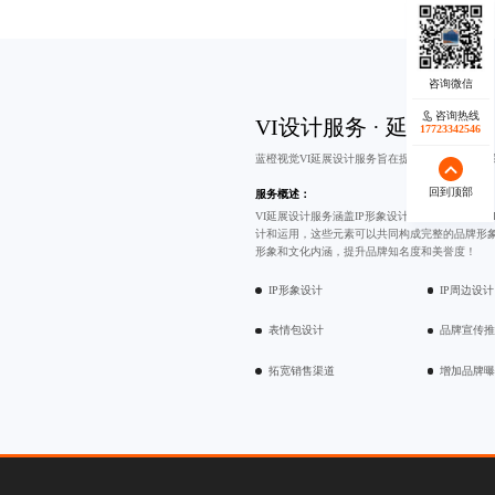
咨询热线
VI设计服务 · 延展设计
17723342546
蓝橙视觉VI延展设计服务旨在提升品牌知名度和
回到顶部
服务概述：
VI延展设计服务涵盖IP形象设计、
表情包设计
和
计和运用，这些元素可以共同构成完整的品牌形象
形象和文化内涵，提升品牌知名度和美誉度！
IP形象设计
IP周边设计
表情包设计
品牌宣传
拓宽销售渠道
增加品牌