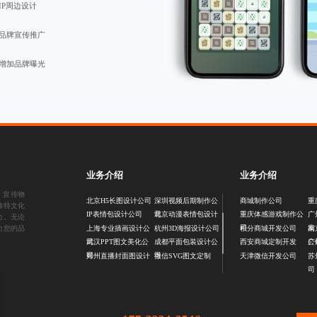
IP周边设计
品牌宣传推广
增加品牌曝光
业务介绍
业务介绍
、
宣传物
北京H5长图设计公司
深圳视频后期制作公
商城制作公司
重
独特文化
司
IP表情包设计公司
北京动漫表情包设计
重庆体感游戏制作公
广
力。无论
司
发
力您的品
上海专业插画设计公
杭州3D海报设计公司
积分商城开发公司
南
司
公
武汉PPT图文美化公
成都平面包装设计公
西安商城定制开发
广
司
司
郑州直播封面图设计
微信SVG图文定制
天津微信开发公司
苏
司