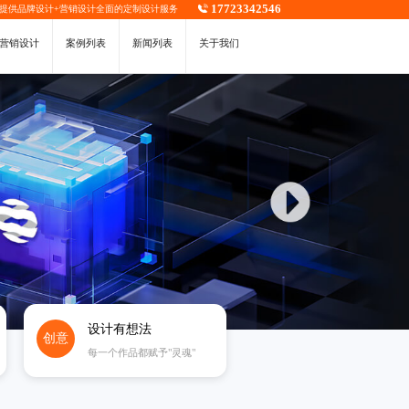
17723342546
，提供
品牌设计
+
营销设计
全面的定制设计服务
营销设计
案例列表
新闻列表
关于我们
设计有想法
创意
每一个作品都赋予"灵魂"