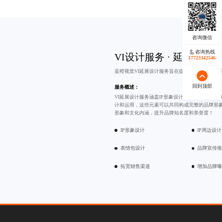
咨询热线
VI设计服务 · 延展设计
17723342546
蓝橙视觉VI延展设计服务旨在提升品牌知名度和
回到顶部
服务概述：
VI延展设计服务涵盖IP形象设计、
表情包设计
和
计和运用，这些元素可以共同构成完整的品牌形象
形象和文化内涵，提升品牌知名度和美誉度！
IP形象设计
IP周边设计
表情包设计
品牌宣传
拓宽销售渠道
增加品牌