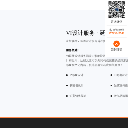
咨询热线
VI设计服务 · 延展设计
17723342546
蓝橙视觉VI延展设计服务旨在提升品牌知名度和
回到顶部
服务概述：
VI延展设计服务涵盖IP形象设计、
表情包设计
和
计和运用，这些元素可以共同构成完整的品牌形象
形象和文化内涵，提升品牌知名度和美誉度！
IP形象设计
IP周边设计
表情包设计
品牌宣传
拓宽销售渠道
增加品牌