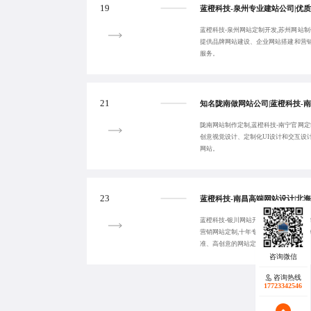
19
蓝橙科技-泉州网站定制开发,苏州网站制
提供品牌网站建设、企业网站搭建和营
服务。
21
陇南网站制作定制,蓝橙科技-南宁官网定
创意视觉设计、定制化UI设计和交互设
网站。
23
蓝橙科技-银川网站开发公司,南昌网站定
营销网站定制,十年专注网站定制开发，
准、高创意的网站定制服务
咨询热线
17723342546