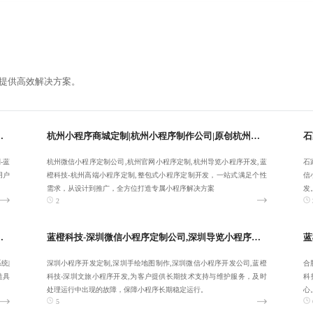
提供高效解决方案。
南昌微信小程序定制公司-稳定可靠专业
杭州小程序商城定制|杭州小程序制作公司|原创杭州微信小程序定制公司|蓝橙科技-杭州官网小程序定制-一站式整包服务
-蓝
杭州微信小程序定制公司,杭州官网小程序定制,杭州导览小程序开发,蓝
石
用户
橙科技-杭州高端小程序定制,整包式小程序定制开发，一站式满足个性
信
需求，从设计到推广，全方位打造专属小程序解决方案
发
2
发,天津导览小程序开发-客户满意为止
蓝橙科技-深圳微信小程序定制公司,深圳导览小程序开发,知名深圳小程序开发定制-欢迎来电:17723342546
统|
深圳小程序开发定制,深圳手绘地图制作,深圳微信小程序开发公司,蓝橙
合
造具
科技-深圳文旅小程序开发,为客户提供长期技术支持与维护服务，及时
科
处理运行中出现的故障，保障小程序长期稳定运行。
心
5