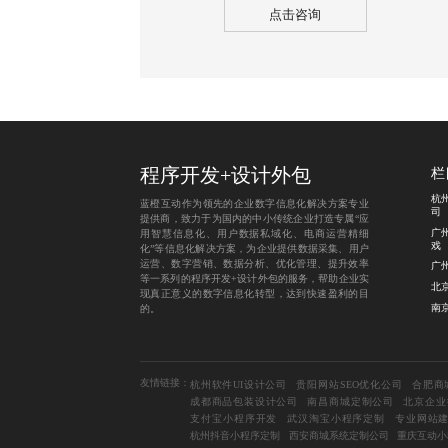
点击咨询
程序开发
+
设计外包
栏
杭
蓝橙互动作为领先的企业数字信息化解决方案专业
司
提供商，致力于为国内的中小传统企业打造专属“应
广
用智慧信息化、用户数据私域化、电商运营精细
戏
化”等信息化解决方案，为企业提供数据采集、用户
运营、数字营销、数据分析、优化管理、提升效率
广
等一系列的程序开发+设计外包的服务，帮助企业实
北
现真正意义的数字信息化转型，达到快速盈利的目
南
的。
友情链接：
杭州软件UI设计公司
贵阳网站SEO优化公司
合肥商
成都商品包装设计公司
南昌商城定制公司
北京企业
支付宝小程序开发
武汉淘宝小程序定制
专业网站
杭州抖音小程序定制
西安商城系统定制公司
重庆互动小