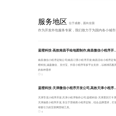
服务地区
位于成都，面向全国
作为开发外包服务专家，我们致力于为国内各小城市
蓝橙科技-高效南昌手绘地图制作,南昌微信小程序开发公司,
南昌微信小程序定制公司|南昌订票小程序开发|南昌活动小程序定制
橙科技,涵盖微信、支付宝、抖音小程序等多平台支持，以精准匹配
的各种需求
1
蓝橙科技-天津微信小程序开发公司,高效天津小程序定制开
天津导览小程序开发|天津小程序制作公司|蓝橙科技-天津景区打卡系
天津抽奖小程序开发,专注于营销类小程序定制，结合品牌需求，打
有吸引力的互联网营销工具。
4