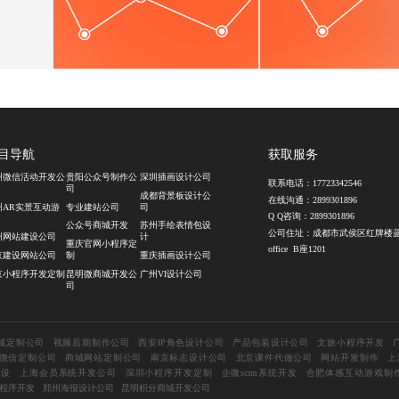
目导航
获取服务
州微信活动开发公
贵阳公众号制作公
深圳插画设计公司
联系电话：
17723342546
司
成都背景板设计公
在线沟通：
2899301896
州AR实景互动游
专业建站公司
司
Q Q咨询：
2899301896
公众号商城开发
苏州手绘表情包设
公司住址：成都市武侯区红牌楼
州网站建设公司
计
重庆官网小程序定
office B座1201
京建设网站公司
制
重庆插画设计公司
京小程序开发定制
昆明微商城开发公
广州VI设计公司
司
城定制公司
视频后期制作公司
西安IP角色设计公司
产品包装设计公司
文旅小程序开发
微信定制公司
商城网站定制公司
南京标志设计公司
北京课件代做公司
网站开发制作
上
建设
上海会员系统开发公司
深圳小程序开发定制
企微scrm系统开发
合肥体感互动游戏制
程序开发
郑州海报设计公司
昆明积分商城开发公司