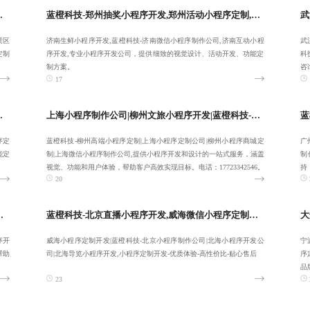
-乌鲁木齐抽奖小程序开发-服务全国客户
蓝橙科技-郑州抽奖小程序开发,郑州活动小程序定制,高端济南生鲜小程序开发-高效开发交付
景区
济南生鲜小程序开发,蓝橙科技-济南微信小程序制作公司,济南互动小程
武
定制
序开发,专业小程序开发公司，提供细致的视觉设计、活动开发、功能定
科
制方案。
咨询
17
让客户省心:17723342546
上海小程序制作公司|柳州文旅小程序开发|蓝橙科技-高端柳州高端小程序定制|上海小程序定制公司-致力于合作共赢
序定
蓝橙科技-柳州高端小程序定制|上海小程序定制公司|柳州小程序商城定
广
能定
制|上海微信小程序制作公司,提供小程序开发和设计的一站式服务，涵盖
制
视觉、功能和用户体验，帮助客户高效实现目标。电话：17723342546。
持
20
开发,汉中直播小程序开发-确保长期稳定运行
蓝橙科技-北京直播小程序开发,威海微信小程序定制公司,靠谱威海小程序定制开发,北京小程序制作公司-实现数字化转型
序开
威海小程序定制开发|蓝橙科技-北京小程序制作公司|北海小程序开发公
宁
帮助
司|北海导览小程序开发,小程序定制开发-优质体验-高性价比-贴心售后
序
品
23