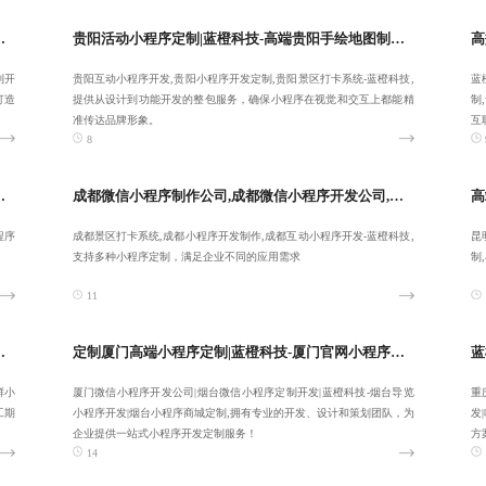
发制作,南宁游戏小程序开发-提供长期性服务
贵阳活动小程序定制|蓝橙科技-高端贵阳手绘地图制作|贵阳互动小程序开发|贵阳小程序开发定制-让客户省心:17723342546
制开
贵阳互动小程序开发,贵阳小程序开发定制,贵阳景区打卡系统-蓝橙科技,
蓝
打造
提供从设计到功能开发的整包服务，确保小程序在视觉和交互上都能精
制
准传达品牌形象。
互
8
苏州小程序开发定制-致力于合作共赢
成都微信小程序制作公司,成都微信小程序开发公司,蓝橙科技-专业成都景区打卡系统
程序
成都景区打卡系统,成都小程序开发制作,成都互动小程序开发-蓝橙科技,
昆
支持多种小程序定制，满足企业不同的应用需求
制
11
谱西安微信小程序制作公司-服务全国客户
定制厦门高端小程序定制|蓝橙科技-厦门官网小程序定制|厦门微信小程序开发公司-提供专属服务
鲜小
厦门微信小程序开发公司|烟台微信小程序定制开发|蓝橙科技-烟台导览
重
工期
小程序开发|烟台小程序商城定制,拥有专业的开发、设计和策划团队，为
发
企业提供一站式小程序开发定制服务！
方
14