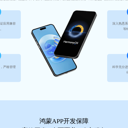
保证应用兼容
深入熟悉系
态。
等
制，严格管理
科学充分进
。
鸿蒙APP开发保障